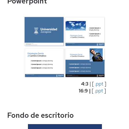
Powerpoint
4:3
|
[
.ppt
]
16:9 |
[
.ppt
]
Fondo de escritorio